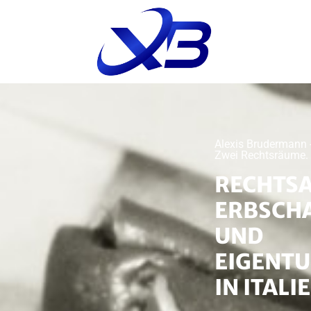
Alexis Brudermann -
Zwei Rechtsräume. Ei
RECHTS
ERBSCH
UND
EIGENT
IN ITALI