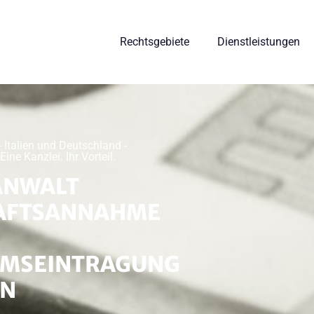
Rechtsgebiete
Dienstleistungen
 Italien und Deutschland -
ne Kanzlei. Ihr Vorteil.
ANWALT
AFTSANNAHME
UMSEINTRAGUNG
EN